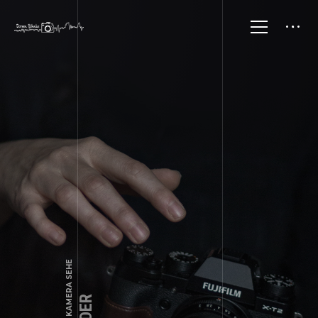
MY CONTACTS AND SOCIALS
WIE FINDEST DU MICH
06774 Muldestausee , Krinaerstr.26
01717492488
info@licht-blicke.net