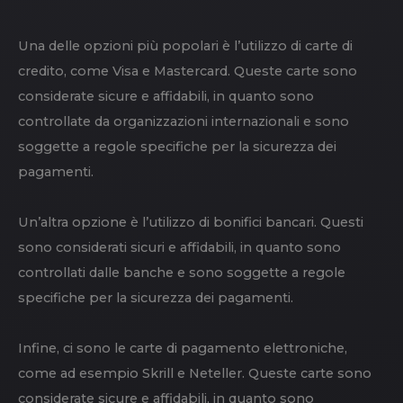
Una delle opzioni più popolari è l’utilizzo di carte di
credito, come Visa e Mastercard. Queste carte sono
considerate sicure e affidabili, in quanto sono
controllate da organizzazioni internazionali e sono
soggette a regole specifiche per la sicurezza dei
pagamenti.
Un’altra opzione è l’utilizzo di bonifici bancari. Questi
sono considerati sicuri e affidabili, in quanto sono
controllati dalle banche e sono soggette a regole
specifiche per la sicurezza dei pagamenti.
Infine, ci sono le carte di pagamento elettroniche,
come ad esempio Skrill e Neteller. Queste carte sono
considerate sicure e affidabili, in quanto sono