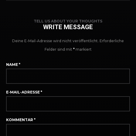
TELL US ABOUT YOUR THOUGHTS
WRITE MESSAGE
Deine E-Mail-Adresse wird nicht veröffentlicht.
Erforderliche
Felder sind mit
*
markiert
NAME
*
E-MAIL-ADRESSE
*
KOMMENTAR
*