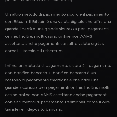
Un altro metodo di pagamento sicuro è il pagamento
con Bitcoin. Il Bitcoin è una valuta digitale che offre una
grande libertà e una grande sicurezza per i pagamenti
online. Inoltre, molti casino online non AAMS
accettano anche pagamenti con altre valute digitali,
come il Litecoin e il Ethereum.
Infine, un metodo di pagamento sicuro è il pagamento
con bonifico bancario. Il bonifico bancario è un
metodo di pagamento tradizionale che offre una
grande sicurezza per i pagamenti online. Inoltre, molti
casino online non AAMS accettano anche pagamenti
con altri metodi di pagamento tradizionali, come il wire
transfer e il deposito bancario.