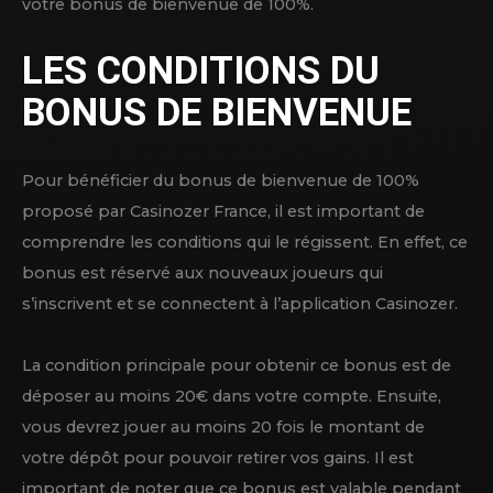
votre bonus de bienvenue de 100%.
LES CONDITIONS DU
BONUS DE BIENVENUE
Pour bénéficier du bonus de bienvenue de 100%
proposé par Casinozer France, il est important de
comprendre les conditions qui le régissent. En effet, ce
bonus est réservé aux nouveaux joueurs qui
s’inscrivent et se connectent à l’application Casinozer.
La condition principale pour obtenir ce bonus est de
déposer au moins 20€ dans votre compte. Ensuite,
vous devrez jouer au moins 20 fois le montant de
votre dépôt pour pouvoir retirer vos gains. Il est
important de noter que ce bonus est valable pendant