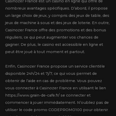
Casinozer France est un casino en ligne qui offre de
nombreux avantages spécifiques. D’abord, il propose
un large choix de jeux, y compris des jeux de table, des
jeux de machine à sous et des jeux de loterie. En outre,
Casinozer France offre des promotions et des bonus
réguliers, ce qui peut augmenter vos chances de
gagner. De plus, le casino est accessible en ligne et
peut être joué à tout moment et partout.
Enfin, Casinozer France propose un service clientèle
disponible 24h/24 et 7j/7, ce qui vous permet de
obtenir de l’aide en cas de problème. Vous pouvez
vous connecter à Casinozer France en utilisant le lien
https://www.grain-de-cafe.fr/ se connecter et
commencer à jouer immédiatement. N’oubliez pas de
utiliser le code promo CODEPROMO100 pour obtenir