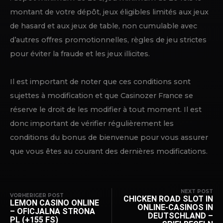
montant de votre dépôt, jeux éligibles limités aux jeux
de hasard et aux jeux de table, non cumulable avec
d’autres offres promotionnelles, règles de jeu strictes
pour éviter la fraude et les jeux illicites.
Il est important de noter que ces conditions sont
sujettes à modification et que Casinozer France se
réserve le droit de les modifier à tout moment. Il est
donc important de vérifier régulièrement les
conditions du bonus de bienvenue pour vous assurer
que vous êtes au courant des dernières modifications.
NEXT POST
VORHERIGER POST
CHICKEN ROAD SLOT IN
LEMON CASINO ONLINE
ONLINE-CASINOS IN
– OFICJALNA STRONA
DEUTSCHLAND –
PL (+155 FS)