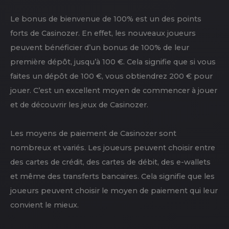
Le bonus de bienvenue de 100% est un des points
forts de Casinozer. En effet, les nouveaux joueurs
peuvent bénéficier d’un bonus de 100% de leur
première dépôt, jusqu’à 100 €. Cela signifie que si vous
faites un dépôt de 100 €, vous obtiendrez 200 € pour
jouer. C’est un excellent moyen de commencer à jouer
et de découvrir les jeux de Casinozer.
Les moyens de paiement de Casinozer sont
nombreux et variés. Les joueurs peuvent choisir entre
des cartes de crédit, des cartes de débit, des e-wallets
et même des transferts bancaires. Cela signifie que les
joueurs peuvent choisir le moyen de paiement qui leur
convient le mieux.