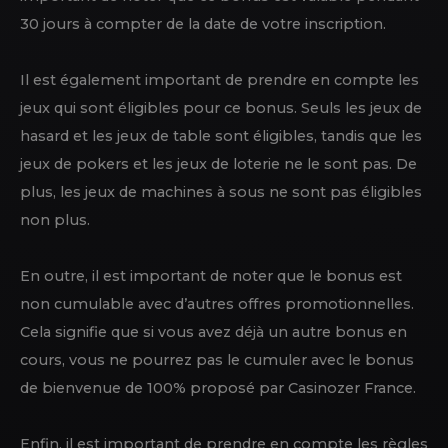
30 jours à compter de la date de votre inscription.
Il est également important de prendre en compte les
jeux qui sont éligibles pour ce bonus. Seuls les jeux de
hasard et les jeux de table sont éligibles, tandis que les
jeux de pokers et les jeux de loterie ne le sont pas. De
plus, les jeux de machines à sous ne sont pas éligibles
non plus.
En outre, il est important de noter que le bonus est
non cumulable avec d’autres offres promotionnelles.
Cela signifie que si vous avez déjà un autre bonus en
cours, vous ne pourrez pas le cumuler avec le bonus
de bienvenue de 100% proposé par Casinozer France.
Enfin, il est important de prendre en compte les règles