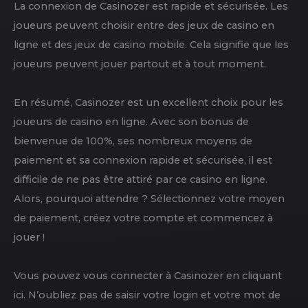
La connexion de Casinozer est rapide et sécurisée. Les
joueurs peuvent choisir entre des jeux de casino en
ligne et des jeux de casino mobile. Cela signifie que les
joueurs peuvent jouer partout et à tout moment.
En résumé, Casinozer est un excellent choix pour les
joueurs de casino en ligne. Avec son bonus de
bienvenue de 100%, ses nombreux moyens de
paiement et sa connexion rapide et sécurisée, il est
difficile de ne pas être attiré par ce casino en ligne.
Alors, pourquoi attendre ? Sélectionnez votre moyen
de paiement, créez votre compte et commencez à
jouer !
Vous pouvez vous connecter à Casinozer en cliquant
ici. N’oubliez pas de saisir votre login et votre mot de