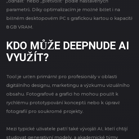
„odhalit“ nebo „přetvořit“ podle nastavených
parametrů. Díky optimalizacím je možné běžet i na
běžném desktopovém PC s grafickou kartou o kapacitě
8 GB VRAM.
KDO MŮŽE DEEPNUDE AI
VYUŽÍT?
Tool je určen primárně pro profesionály v oblasti
digitálního designu, marketingu a výzkumu vizuálního
obsahu. Fotografové a grafici ho mohou použít k
rychlému prototypování konceptů nebo k úpravě
fotografií pro soukromé projekty.
Mezi typické uživatele patří také vývojáři AI, kteří chtějí
studovat generativní modely, a akademické týmy