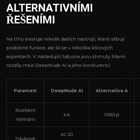
ALTERNATIVNÍMI
ŘEŠENÍMI
Na trhu existuje několik dalších nástrojů, které slibují
podobné funkce, ale liší se v několika klíčových
aspektech. V následující tabulce jsou shrnuty hlavní
rozdíly mezi DeepNude AI a jeho konkurencí:
Parametr
DeepNude AI
Alternativa A
Rozlišení
4 K
1080 p
výstupu
Až 20
Dávkové