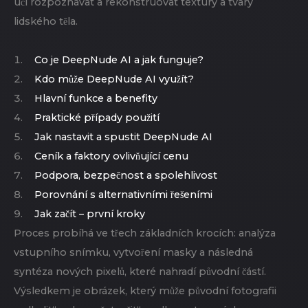
učí rozpoznávat a rekonstruovat textury a tvary
lidského těla.
Co je DeepNude AI a jak funguje?
Kdo může DeepNude AI využít?
Hlavní funkce a benefity
Praktické případy použití
Jak nastavit a spustit DeepNude AI
Ceník a faktory ovlivňující cenu
Podpora, bezpečnost a spolehlivost
Porovnání s alternativními řešeními
Jak začít – první kroky
Proces probíhá ve třech základních krocích: analýza
vstupního snímku, vytvoření masky a následná
syntéza nových pixelů, které nahradí původní částí.
Výsledkem je obrázek, který může původní fotografii