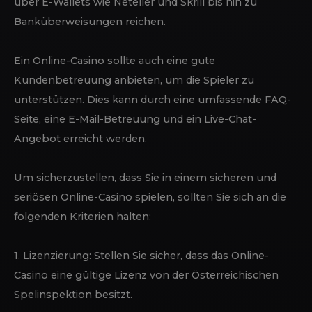
über E-Wallets wie Neteller und Skrill bis hin zu
Banküberweisungen reichen.
Ein Online-Casino sollte auch eine gute
Kundenbetreuung anbieten, um die Spieler zu
unterstützen. Dies kann durch eine umfassende FAQ-
Seite, eine E-Mail-Betreuung und ein Live-Chat-
Angebot erreicht werden.
Um sicherzustellen, dass Sie in einem sicheren und
seriösen Online-Casino spielen, sollten Sie sich an die
folgenden Kriterien halten:
1. Lizenzierung: Stellen Sie sicher, dass das Online-
Casino eine gültige Lizenz von der Österreichischen
Spelinspektion besitzt.