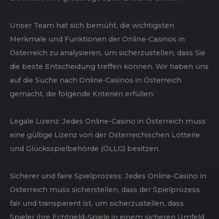
Unser Team hat sich bemüht, die wichtigsten
Merkmale und Funktionen der Online-Casinos in
Österreich zu analysieren, um sicherzustellen, dass Sie
die beste Entscheidung treffen können. Wir haben uns
auf die Suche nach Online-Casinos in Österreich
gemacht, die folgende Kriterien erfüllen:
Legale Lizenz: Jedes Online-Casino in Österreich muss
eine gültige Lizenz von der Österreichischen Lotterie
und Glücksspielbehörde (ÖLLG) besitzen.
Sicherer und faire Spielprozess: Jedes Online-Casino in
Österreich muss sicherstellen, dass der Spielprozess
fair und transparent ist, um sicherzustellen, dass
Spieler ihre Echtgeld-Spiele in einem sicheren Umfeld