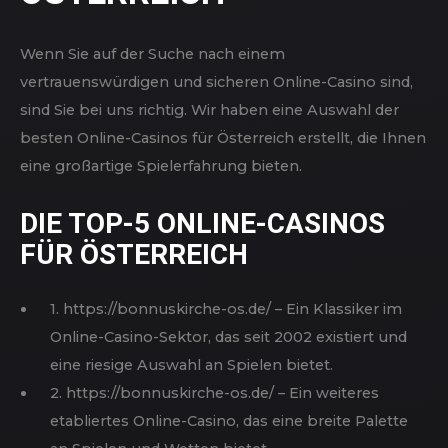
Wenn Sie auf der Suche nach einem
vertrauenswürdigen und sicheren Online-Casino sind,
sind Sie bei uns richtig. Wir haben eine Auswahl der
besten Online-Casinos für Österreich erstellt, die Ihnen
eine großartige Spielerfahrung bieten.
DIE TOP-5 ONLINE-CASINOS
FÜR ÖSTERREICH
1. https://bonnuskirche-os.de/ – Ein Klassiker im
Online-Casino-Sektor, das seit 2002 existiert und
eine riesige Auswahl an Spielen bietet.
2. https://bonnuskirche-os.de/ – Ein weiteres
etabliertes Online-Casino, das eine breite Palette