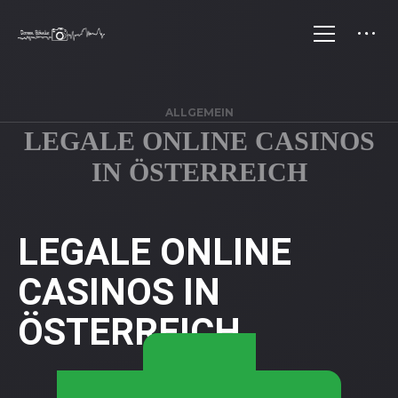
ALLGEMEIN
LEGALE ONLINE CASINOS
IN ÖSTERREICH
LEGALE ONLINE
CASINOS IN
ÖSTERREICH
▶️