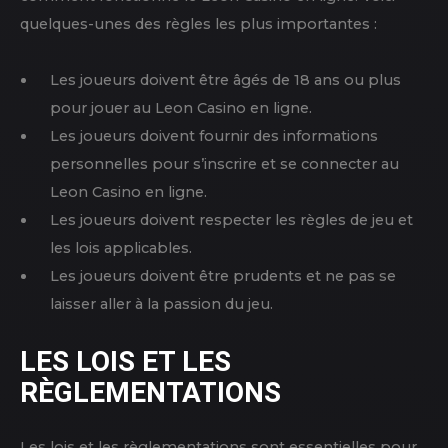
quelques-unes des règles les plus importantes :
Les joueurs doivent être âgés de 18 ans ou plus
pour jouer au Leon Casino en ligne.
Les joueurs doivent fournir des informations
personnelles pour s’inscrire et se connecter au
Leon Casino en ligne.
Les joueurs doivent respecter les règles de jeu et
les lois applicables.
Les joueurs doivent être prudents et ne pas se
laisser aller à la passion du jeu.
LES LOIS ET LES
RÈGLEMENTATIONS
Les lois et les règlementations sont essentielles pour