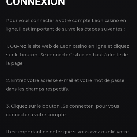
CONNEXION
Pour vous connecter à votre compte Leon casino en
ligne, il est important de suivre les étapes suivantes :
1. Ouvrez le site web de Leon casino en ligne et cliquez
sur le bouton „Se connecter“ situé en haut à droite de
la page.
2. Entrez votre adresse e-mail et votre mot de passe
dans les champs respectifs.
3. Cliquez sur le bouton „Se connecter“ pour vous
connecter à votre compte.
Il est important de noter que si vous avez oublié votre