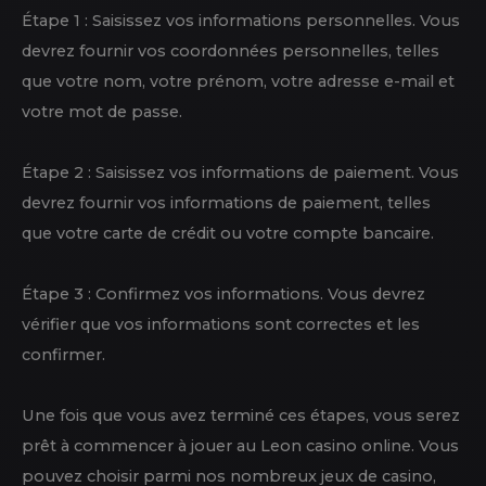
Étape 1 : Saisissez vos informations personnelles. Vous
devrez fournir vos coordonnées personnelles, telles
que votre nom, votre prénom, votre adresse e-mail et
votre mot de passe.
Étape 2 : Saisissez vos informations de paiement. Vous
devrez fournir vos informations de paiement, telles
que votre carte de crédit ou votre compte bancaire.
Étape 3 : Confirmez vos informations. Vous devrez
vérifier que vos informations sont correctes et les
confirmer.
Une fois que vous avez terminé ces étapes, vous serez
prêt à commencer à jouer au Leon casino online. Vous
pouvez choisir parmi nos nombreux jeux de casino,