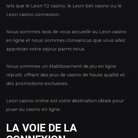
tels que le Leon 72 casino, le Leon bet casino ou le
Leon casino connexion.
Nous sommes ravis de vous accueillir au Leon casino
en ligne et nous sommes convaincus que vous allez
apprécier votre séjour parmi nous.
Nous sommes un établissement de jeu en ligne
réputé, offrant des jeux de casino de haute qualité et
des promotions exclusives.
Leon casino online est votre destination idéale pour
jouer au casino en ligne.
LA VOIE DE LA