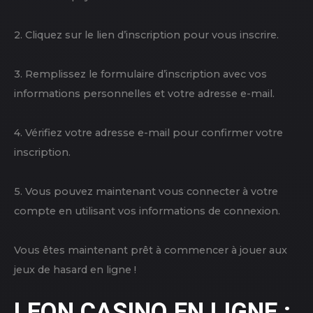
2. Cliquez sur le lien d’inscription pour vous inscrire.
3. Remplissez le formulaire d’inscription avec vos
informations personnelles et votre adresse e-mail.
4. Vérifiez votre adresse e-mail pour confirmer votre
inscription.
5. Vous pouvez maintenant vous connecter à votre
compte en utilisant vos informations de connexion.
Vous êtes maintenant prêt à commencer à jouer aux
jeux de hasard en ligne !
LEON CASINO EN LIGNE :