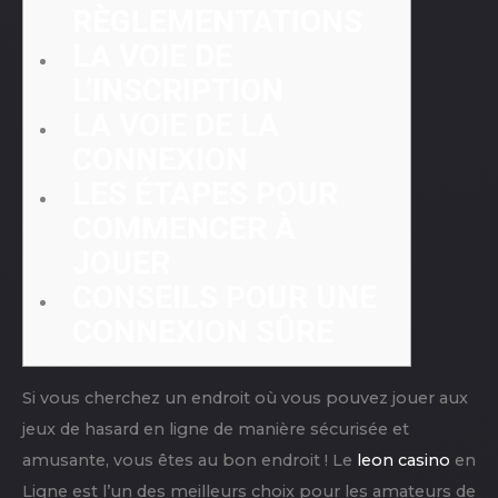
RÈGLEMENTATIONS
LA VOIE DE
L’INSCRIPTION
LA VOIE DE LA
CONNEXION
LES ÉTAPES POUR
COMMENCER À
JOUER
CONSEILS POUR UNE
CONNEXION SÛRE
Si vous cherchez un endroit où vous pouvez jouer aux
jeux de hasard en ligne de manière sécurisée et
amusante, vous êtes au bon endroit ! Le
leon casino
en
Ligne est l’un des meilleurs choix pour les amateurs de