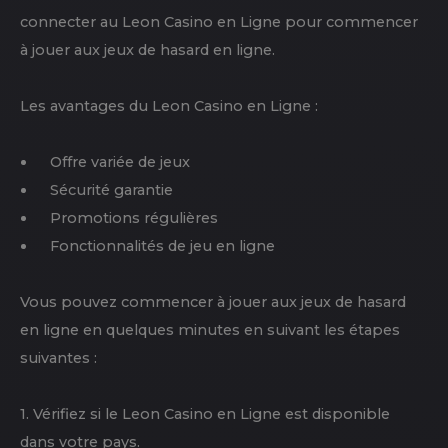
connecter au Leon Casino en Ligne pour commencer
à jouer aux jeux de hasard en ligne.
Les avantages du Leon Casino en Ligne :
Offre variée de jeux
Sécurité garantie
Promotions régulières
Fonctionnalités de jeu en ligne
Vous pouvez commencer à jouer aux jeux de hasard
en ligne en quelques minutes en suivant les étapes
suivantes :
1. Vérifiez si le Leon Casino en Ligne est disponible
dans votre pays.