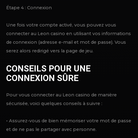
Étape 4 : Connexion
Une fois votre compte activé, vous pouvez vous
connecter au Leon casino en utilisant vos informations
de connexion (adresse e-mail et mot de passe). Vous
serez alors redirigé vers la page de jeu.
CONSEILS POUR UNE
CONNEXION SÛRE
Pour vous connecter au Leon casino de manière
sécurisée, voici quelques conseils à suivre :
• Assurez-vous de bien mémoriser votre mot de passe
et de ne pas le partager avec personne.