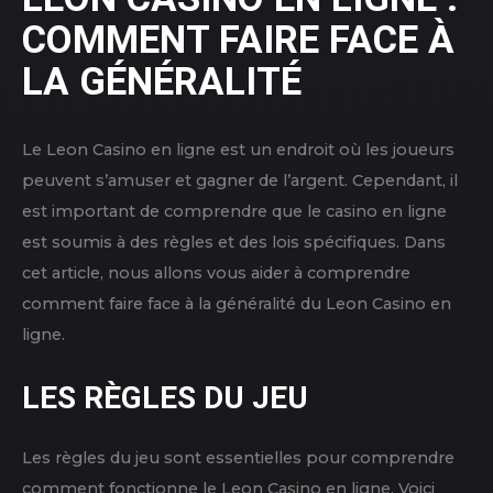
COMMENT FAIRE FACE À
LA GÉNÉRALITÉ
Le Leon Casino en ligne est un endroit où les joueurs
peuvent s’amuser et gagner de l’argent. Cependant, il
est important de comprendre que le casino en ligne
est soumis à des règles et des lois spécifiques. Dans
cet article, nous allons vous aider à comprendre
comment faire face à la généralité du Leon Casino en
ligne.
LES RÈGLES DU JEU
Les règles du jeu sont essentielles pour comprendre
comment fonctionne le Leon Casino en ligne. Voici