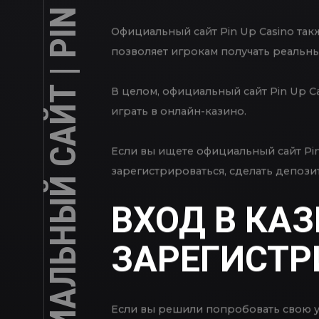
Официальный сайт Pin Up Casino так
позволяет игрокам получать реальны
В целом, официальный сайт Pin Up C
играть в онлайн-казино.
Если вы ищете официальный сайт Pin 
зарегистрироваться, сделать депозит
ВХОД В КАЗ
ЗАРЕГИСТР
Если вы решили попробовать свою уд