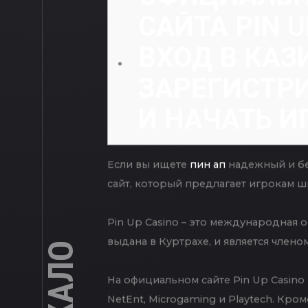
САЙТА PIN U
ВХОД В КАЗ
ЗАРЕГИСТР
И НАЧАТЬ И
Если вы ищете
пин ап
надежный и без
сайт, который предлагает игрокам ш
Pin Up Casino – это международная о
выдана в Куртрахе, и является чле
На официальном сайте Pin Up Casino 
NetEnt, Microgaming и Playtech. Кроме