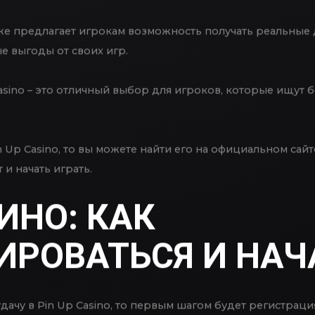
же предлагает игрокам возможность получать реальные д
е выгоды от своих игр.
asino – это отличный выбор для игроков, которые ищут
Up Casino, то вы можете найти его на официальном сайте
 и начать играть.
ИНО: КАК
ИРОВАТЬСЯ И НАЧ
ачу в Pin Up Casino, то первым шагом будет регистраци