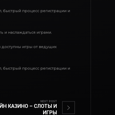
уп, быстрый процесс регистрации и
ть и наслаждаться играми.
ам доступны игры от ведущих
уп, быстрый процесс регистрации и
NEXT POST
ЙН КАЗИНО – СЛОТЫ И
ИГРЫ