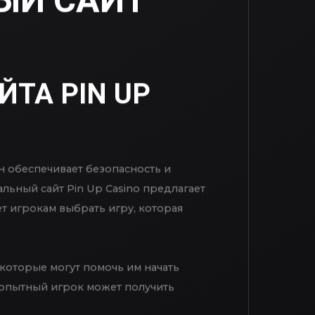
НЫЙ САЙТ
ТА PIN UP
н обеспечивает безопасность и
ьный сайт Pin Up Casino предлагает
ет игрокам выбрать игру, которая
 которые могут помочь им начать
а опытный игрок может получить