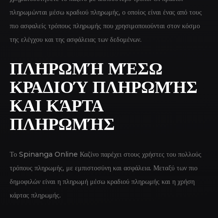
πληρωμώνται μέσω κραδιού πληρωμής, ο οποίος είναι ένας από τους
πιο ασφαλείς τρόπους πληρωμής που χρησιμοποιούνται στον κόσμο
της ελέγχου και της ασφάλειας των δεδομένων.
ΠΛΗΡΩΜΉ ΜΈΣΩ
ΚΡΑΔΙΟΎ ΠΛΗΡΩΜΉΣ
ΚΑΙ ΚΆΡΤΑ
ΠΛΗΡΩΜΉΣ
Το Spinanga Online Καζίνο παρέχει στους χρήστες του πολλούς
τρόπους πληρωμής, με εμπιστοσύνη και ασφάλεια. Μεταξύ των πιο
δημοφιλών είναι η πληρωμή μέσω κραδιού πληρωμής και η χρήση
κάρτας πληρωμής.