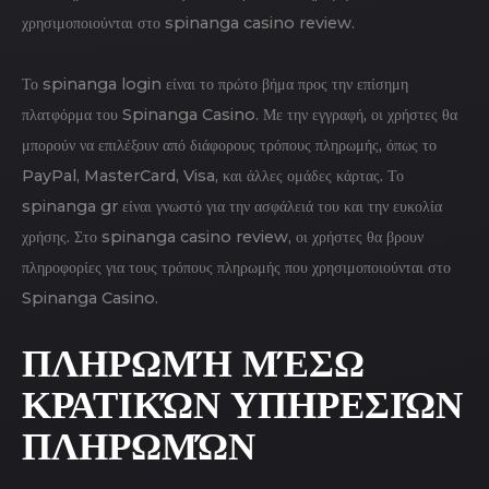
χρησιμοποιούνται στο spinanga casino review.
Το spinanga login είναι το πρώτο βήμα προς την επίσημη
πλατφόρμα του Spinanga Casino. Με την εγγραφή, οι χρήστες θα
μπορούν να επιλέξουν από διάφορους τρόπους πληρωμής, όπως το
PayPal, MasterCard, Visa, και άλλες ομάδες κάρτας. Το
spinanga gr είναι γνωστό για την ασφάλειά του και την ευκολία
χρήσης. Στο spinanga casino review, οι χρήστες θα βρουν
πληροφορίες για τους τρόπους πληρωμής που χρησιμοποιούνται στο
Spinanga Casino.
ΠΛΗΡΩΜΉ ΜΈΣΩ
ΚΡΑΤΙΚΏΝ ΥΠΗΡΕΣΙΏΝ
ΠΛΗΡΩΜΏΝ