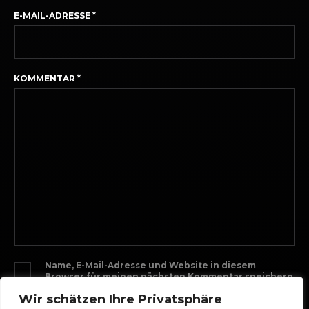
E-MAIL-ADRESSE
*
KOMMENTAR
*
Name, E-Mail-Adresse und Website in diesem
Browser für meinen nächsten Kommentar speichern.
Wir schätzen Ihre Privatsphäre