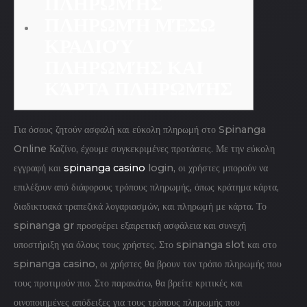
ΠΛΗΡΩΜΉΣ
ΠΛΗΡΩΜΉ ΜΈΣΩ
ΚΡΑΔΙΟΎ
ΠΛΗΡΩΜΉΣ ΚΑΙ
ΚΆΡΤΑ ΠΛΗΡΩΜΉΣ
Για όσους ζητούν ασφαλή και εύκολη πληρωμή στο Spinanga
Online Καζίνο, έχουμε συγκεκριμένες προτάσεις. Με την εύκολη
εγγραφή και
spinanga casino
login, οι χρήστες μπορούν να
επιλέξουν από διάφορους τρόπους πληρωμής, όπως κράτημα κάρτα,
διαδικτυακά τραπεζικά λογαριασμών, και πληρωμή με κάρτα. Το
spinanga gr προσφέρει εξαιρετική ασφάλεια και συνεχή
υποστήριξη για όλους τους χρήστες. Στο spinanga slot και στο
spinanga casino, οι χρήστες θα βρουν τον τρόπο πληρωμής που
τους προτιμούν πιο. Στο παρακάτω, θα βρείτε κριτικές και
οινοποιημένες απόδειξες για τους τρόπους πληρωμής που