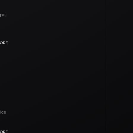
оры
MORE
ice
MORE