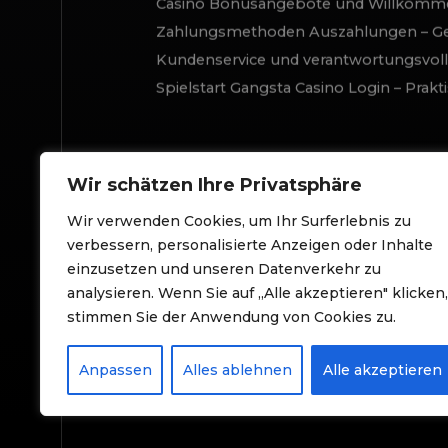
Casino Bonusangebote und Willkomme
Zahlungsmethoden Auszahlungen – Ges
Kundenservice und verantwortungsvoll
Spielstart Gangsta Casino Login – Prakti
SEITENNUM
Wir schätzen Ihre Privatsphäre
DER
Wir verwenden Cookies, um Ihr Surferlebnis zu
1
verbessern, personalisierte Anzeigen oder Inhalte
BEITRÄGE
einzusetzen und unseren Datenverkehr zu
analysieren. Wenn Sie auf „Alle akzeptieren" klicken,
stimmen Sie der Anwendung von Cookies zu.
Anpassen
Alles ablehnen
Alle akzeptieren