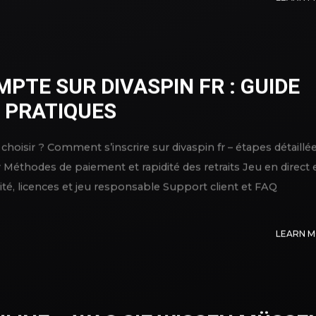
MPTE SUR DIVASPIN FR : GUIDE
 PRATIQUES
 choisir ? Comment s’inscrire sur divaspin fr – étapes détaillé
Méthodes de paiement et rapidité des retraits Jeu en direct 
ité, licences et jeu responsable Support client et FAQ
LEARN 