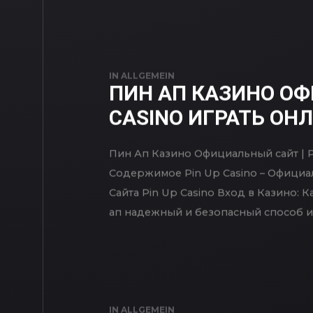
IN
ALLGEMEIN
ПИН АП КАЗИНО ОФ
CASINO ИГРАТЬ ОНЛ
Пин Ап Казино Официальный сайт | P
Содержимое Pin Up Casino – Офици
Сайта Pin Up Casino Вход в Казино: 
ап надежный и безопасный способ игр
IN
ALLGEMEIN