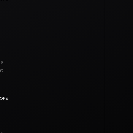
es
et
MORE